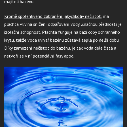
majiteli bazénu.
Kromě spolehlivého zabránění jakýchkoliv nečistot
, má
plachta vliv na snížení odpařování vody. Značnou předností je
izolační schopnost. Plachta funguje na bázi coby ochranného
krytu, takže voda uvnitř bazénu zůstává teplá po delší dobu.
Díky zamezení nečistot do bazénu, je tak voda déle čistá a
netvoří se v ní potenciální řasy apod.