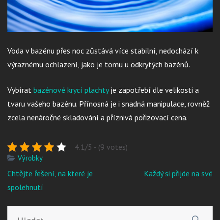
Voda v bazénu přes noc zůstává více stabilní, nedochází k
výraznému ochlazení, jako je tomu u odkrytých bazénů.
Vybírat
bazénové krycí plachty
je zapotřebí dle velikosti a
tvaru vašeho bazénu. Přínosná je i snadná manipulace, rovněž
zcela nenáročné skladování a příznivá pořizovací cena.
4.1/5 - (9 votes)
Výrobky
Navigace
Chtějte řešení, na které je
Každý si přijde na své
pro
spolehnutí
příspěvek
Vyhledávání