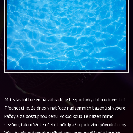
Mít vlastní bazén na zahradě je bezpochyby dobrou investicí.
Předností je, že dnes v nabídce nadzemních bazénů si vybere
každý a za dostupnou cenu. Pokud koupíte bazén mimo
sezónu, tak můžete ušetřit někdy až o polovinu původní ceny.
Však bazén má mnoho výhod
, poskytne osvěžení v letních