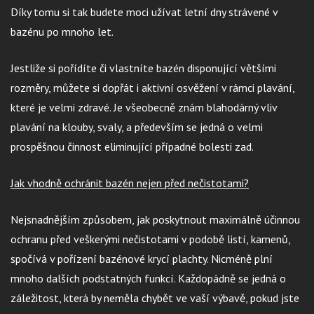
Díky tomu si tak budete moci užívat letní dny strávené v
bazénu po mnoho let.
Jestliže si pořídíte či vlastníte bazén disponující většími
rozměry, můžete si dopřát i aktivní osvěžení v rámci plavání,
které je velmi zdravé. Je všeobecně znám blahodárný vliv
plavání na klouby, svaly, a především se jedná o velmi
prospěšnou činnost eliminující případné bolesti zad.
Jak vhodně ochránit bazén nejen před nečistotami?
Nejsnadnějším způsobem, jak poskytnout maximálně účinnou
ochranu před veškerými nečistotami v podobě listí, kamenů,
spočívá v pořízení bazénové krycí plachty. Nicméně plní
mnoho dalších podstatných funkcí. Každopádně se jedná o
záležitost, která by neměla chybět ve vaší výbavě, pokud jste