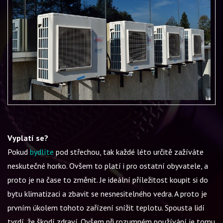
Vyplatí se?
Pokud
bydlíte
pod střechou, tak každé léto určitě zažíváte
neskutečné horko. Ovšem to platí i pro ostatní obyvatele, a
proto je na čase to změnit. Je ideální příležitost koupit si do
bytu klimatizaci a zbavit se nesnesitelného vedra. A proto je
prvním úkolem tohoto zařízení snížit teplotu. Spousta lidí
tvrdí, že škodí zdraví. Ovšem při rozumném používání je tomu