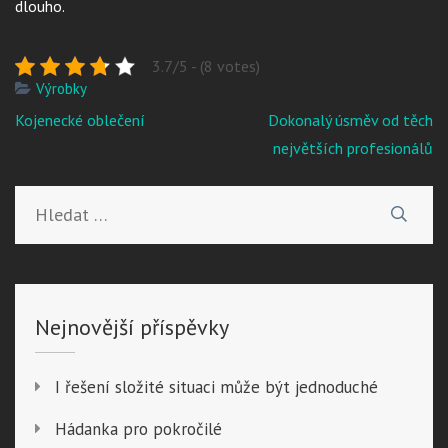
dlouho.
3.7/5 - (8 votes)
Výrobky
Navigace
Kojenecké oblečení
Dokonalý úsměv od těch
pro
největších profesionálů
příspěvek
Vyhledávání
Nejnovější příspěvky
I řešení složité situaci může být jednoduché
Hádanka pro pokročilé