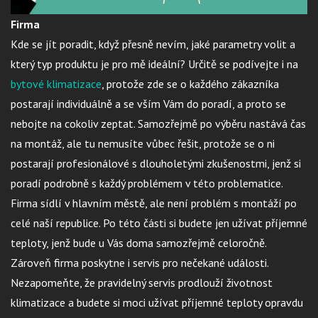
Firma
Kde se jít poradit, když přesně nevím, jaké parametry volit a
který typ produktu je pro mě ideální? Určitě se podívejte i na
bytové klimatizace
, protože zde se o každého zákazníka
postarají individuálně a se vším Vám do poradí, a proto se
nebojte na cokoliv zeptat. Samozřejmě po výběru nastává čas
na montáž, ale tu nemusíte vůbec řešit, protože se o ni
postarají profesionálové s dlouholetými zkušenostmi, jenž si
poradí podrobně s každý problémem v této problematice.
Firma sídlí v hlavním městě, ale není problém s montáží po
celé naší republice. Po této části si budete jen užívat příjemné
teploty, jenž bude u Vás doma samozřejmě celoročně.
Zároveň firma poskytne i servis pro nečekané události.
Nezapomeňte, že pravidelný servis prodlouží životnost
klimatizace a budete si moci užívat příjemné teploty opravdu