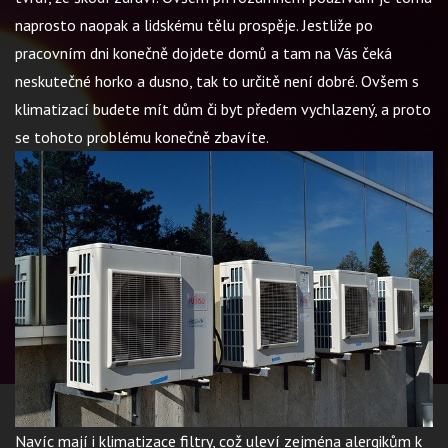
naprosto naopak a lidskému tělu prospěje. Jestliže po
pracovním dni konečně dojdete domů a tam na Vás čeká
neskutečné horko a dusno, tak to určitě není dobré. Ovšem s
klimatizací budete mít dům či byt předem vychlazený, a proto
se tohoto problému konečně zbavíte.
Navíc mají i klimatizace filtry, což uleví zejména alergikům k