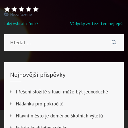
Nezařazené
Navigace
Jaký vybrat dárek?
Vždycky zvítězí ten nejlepší
pro
příspěvek
Vyhledávání
Nejnovější příspěvky
I řešení složité situaci může být jednoduché
Hádanka pro pokročilé
Hlavní město je doménou školních výletů
Jistota kvalitního spánku