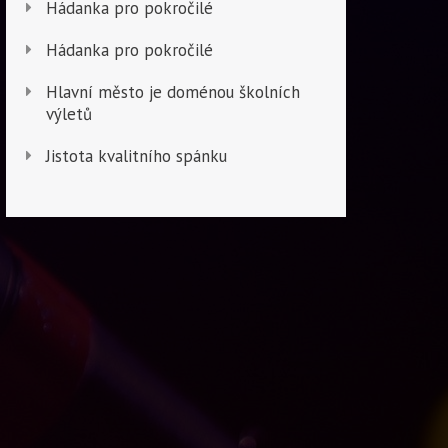
Hádanka pro pokročilé
Hádanka pro pokročilé
Hlavní město je doménou školních
výletů
Jistota kvalitního spánku