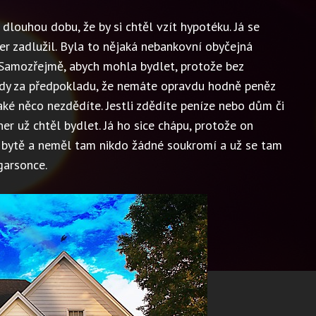
louhou dobu, že by si chtěl vzít hypotéku. Já se
r zadlužil. Byla to nějaká nebankovní obyčejná
 Samozřejmě, abych mohla bydlet, protože bez
edy za předpokladu, že nemáte opravdu hodně peněz
ké něco nezdědíte. Jestli zdědíte peníze nebo dům či
er už chtěl bydlet. Já ho sice chápu, protože on
m bytě a neměl tam nikdo žádné soukromí a už se tam
garsonce.