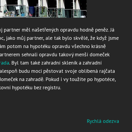
ůj partner měl našetřených opravdu hodně peněz. Já
, jako můj partner, ale tak bylo skvělé, že když jsme
nám potom na hypotéku opravdu všechno krásně
 partnerem sehnali opravdu takový menší domeček
rada
. Byl tam také zahradní skleník a zahradní
 alespoň budu moci pěstovat svoje oblíbená rajčata
omeček na zahradě. Pokud i vy toužíte po hypotéce,
ovní hypotéku bez registru.
Rychlá odezva