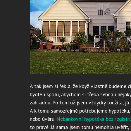
A tak jsem si řekla, že když vlastně budeme c
bydleli spolu, abychom si třeba sehnali něja
zahradou. Po tom už jsem vždycky toužila, já
A k tomu samozřejmě potřebujeme hypotéku, i 
nebo úvěru.
Nebankovní hypotéka bez registru
to pravé. Já sama jsem tomu nemohla uvěřit, 