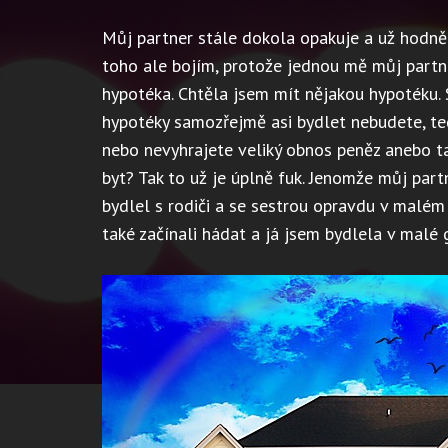
Můj partner stále dokola opakuje a už hodně d
toho ale bojím, protože jednou mě můj partne
hypotéka. Chtěla jsem mít nějakou hypotéku.
hypotéky samozřejmě asi bydlet nebudete, t
nebo nevyhrajete veliký obnos peněz anebo ta
byt? Tak to už je úplně fuk. Jenomže můj partn
bydlel s rodiči a se sestrou opravdu v malé
také začínali hádat a já jsem bydlela v malé 