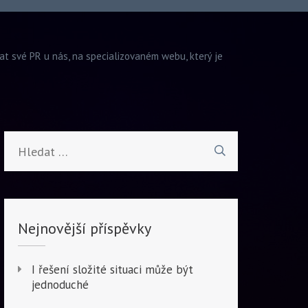
vat své PR u nás, na specializovaném webu, který je
Vyhledávání
Nejnovější příspěvky
I řešení složité situaci může být
jednoduché