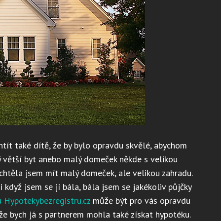
htít také dítě, že by bylo opravdu skvělé, abychom
ký větší byt anebo malý domeček někde s velikou
 chtěla jsem mít malý domeček, ale velikou zahradu.
když jsem se jí bála, bála jsem se jakékoliv půjčky
 Hypotekybezregistru.cz
může být pro vás opravdu
že bych já s partnerem mohla také získat hypotéku.