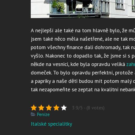
A nejlepší ale také na tom hlavně bylo, že m
jsem také něco měla našetřené, ale ne tak moc
potom všechny finance dali dohromady, tak 
vyšlo. Nakonec to dopadlo tak, že jsme si s
někde na vesnici, kde byla opravdu veliká
zah
domeček. To bylo opravdu perfektní, protože
a papriky a naše děti budou mít potom malý d
tak nezapomeňte se zeptat na kvalitní nebank
3.9/5 - (8 votes)
Peníze
Navigace
Italské specialitky
pro