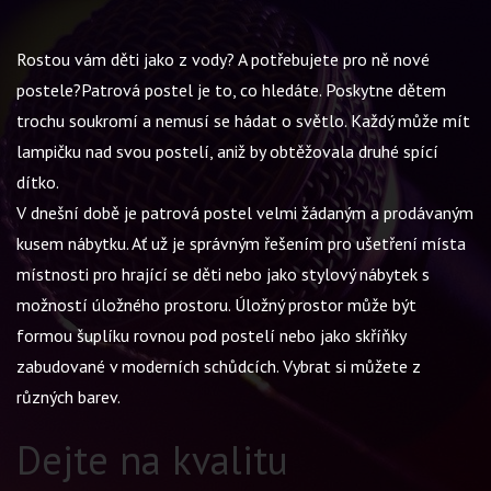
Rostou vám děti jako z vody? A potřebujete pro ně nové
postele?Patrová postel je to, co hledáte. Poskytne dětem
trochu soukromí a nemusí se hádat o světlo. Každý může mít
lampičku nad svou postelí, aniž by obtěžovala druhé spící
dítko.
V dnešní době je
patrová postel
velmi žádaným a prodávaným
kusem nábytku. Ať už je správným řešením pro ušetření místa
místnosti pro hrající se děti nebo jako stylový nábytek s
možností úložného prostoru. Úložný prostor může být
formou šuplíku rovnou pod postelí nebo jako skříňky
zabudované v moderních schůdcích. Vybrat si můžete z
různých barev.
Dejte na kvalitu