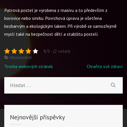
Patrová postel je vyrobena z masivu a to především z
borovice nebo smrku. Povrchová úprava je ošetřena
bezbarvým a ekologickým lakem. Při výrobě se samozřejmě
myslí také na bezpečnost dětí a stabilitu postelí.
4/5 - (2 votes)
Nezařazené
Navigace
Tvorba webových stránek
Chraňte své zdraví
pro
příspěvek
Vyhledávání
Nejnovější příspěvky