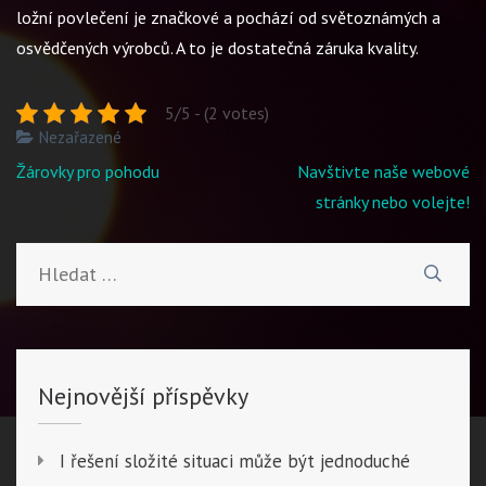
ložní povlečení je značkové a pochází od světoznámých a
osvědčených výrobců. A to je dostatečná záruka kvality.
5/5 - (2 votes)
Nezařazené
Navigace
Žárovky pro pohodu
Navštivte naše webové
pro
stránky nebo volejte!
příspěvek
Vyhledávání
Nejnovější příspěvky
I řešení složité situaci může být jednoduché