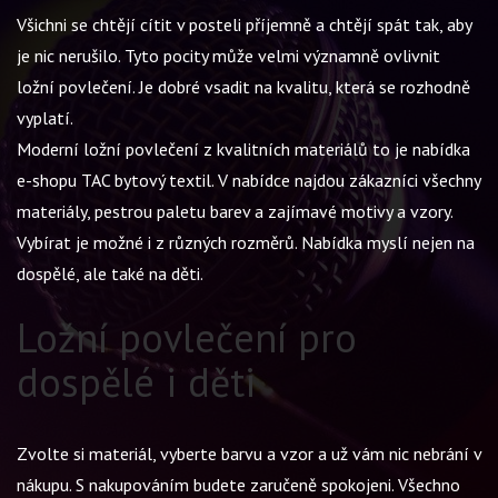
Všichni se chtějí cítit v posteli příjemně a chtějí spát tak, aby
je nic nerušilo. Tyto pocity může velmi významně ovlivnit
ložní povlečení. Je dobré vsadit na kvalitu, která se rozhodně
vyplatí.
Moderní
ložní povlečení
z kvalitních materiálů to je nabídka
e-shopu TAC bytový textil. V nabídce najdou zákazníci všechny
materiály, pestrou paletu barev a zajímavé motivy a vzory.
Vybírat je možné i z různých rozměrů. Nabídka myslí nejen na
dospělé, ale také na děti.
Ložní povlečení pro
dospělé i děti
Zvolte si materiál, vyberte barvu a vzor a už vám nic nebrání v
nákupu. S nakupováním budete zaručeně spokojeni. Všechno