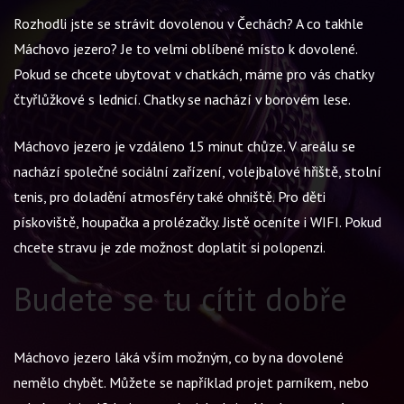
Rozhodli jste se strávit dovolenou v Čechách? A co takhle
Máchovo jezero? Je to velmi oblíbené místo k dovolené.
Pokud se chcete ubytovat v chatkách, máme pro vás chatky
čtyřlůžkové s lednicí. Chatky se nachází v borovém lese.
Máchovo jezero je vzdáleno 15 minut chůze. V areálu se
nachází společné sociální zařízení, volejbalové hřiště, stolní
tenis, pro doladění atmosféry také ohniště. Pro děti
pískoviště, houpačka a prolézačky. Jistě oceníte i WIFI. Pokud
chcete stravu je zde možnost doplatit si polopenzi.
Budete se tu cítit dobře
Máchovo jezero
láká vším možným, co by na dovolené
nemělo chybět. Můžete se například projet parníkem, nebo