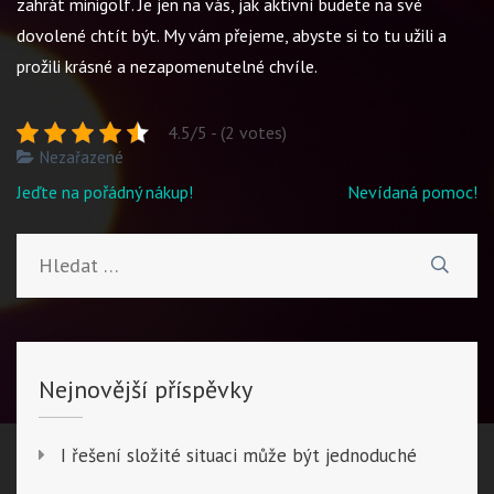
zahrát minigolf. Je jen na vás, jak aktivní budete na své
dovolené chtít být. My vám přejeme, abyste si to tu užili a
prožili krásné a nezapomenutelné chvíle.
4.5/5 - (2 votes)
Nezařazené
Navigace
Jeďte na pořádný nákup!
Nevídaná pomoc!
pro
příspěvek
Vyhledávání
Nejnovější příspěvky
I řešení složité situaci může být jednoduché