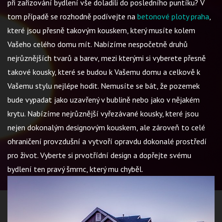
při zařizování bydlení vše doladili do posledního puntíku? V
tom případě se rozhodně podívejte na
betonové ploty praha
,
které jsou přesně takovým kouskem, který musíte kolem
Vašeho celého domu mít. Nabízíme nespočetně druhů
nejrůznějších tvarů a barev, mezi kterými si vyberete přesně
takové kousky, které se budou k Vašemu domu a celkově k
Vašemu stylu nejlépe hodit. Nemusíte se bát, že pozemek
bude vypadat jako uzavřený v bublině nebo jako v nějakém
krytu. Nabízíme nejrůznější vyřezávané kousky, které jsou
nejen dokonalým designovým kouskem, ale zároveň to celé
ohraničení provzdušní a vytvoří opravdu dokonalé prostředí
pro život. Vyberte si prvotřídní design a dopřejte svému
bydlení ten pravý šmrnc, který mu chyběl.