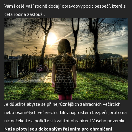
Vám i celé Vaší rodině dodají opravdový pocit bezpečí, které si
celá rodina zaslouží.
Je důležité abyste se při nejrůznějších zahradních večírcích
nebo osamělých večerech cítili v naprostém bezpečí, proto na
nic nečekejte a pořiďte si kvalitní ohraničení Vašeho pozemku
Naše ploty jsou dokonalým řešením pro ohraničení