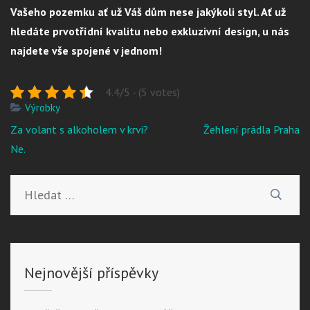
Vašeho pozemku ať už Váš dům nese jakýkoli styl. Ať už
hledáte prvotřídní kvalitu nebo exkluzivní design, u nás
najdete vše spojené v jednom!
4.4/5 - (5 votes)
Výrobky
Navigace
Za volant s alkoholem v krvi?
Žehlení prádla Praha
pro
Ne.
příspěvek
Vyhledávání
Nejnovější příspěvky