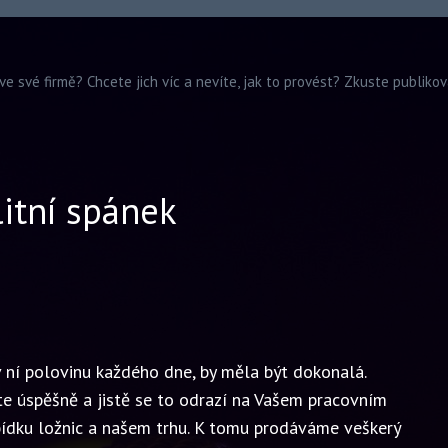
ve své firmě? Chcete jich víc a nevíte, jak to provést? Zkuste publiko
litní spánek
e v ní polovinu každého dne, by měla být dokonalá.
íte úspěšně a jistě se to odrazí na Vašem pracovním
bídku
ložnic
a našem trhu. K tomu prodáváme veškerý