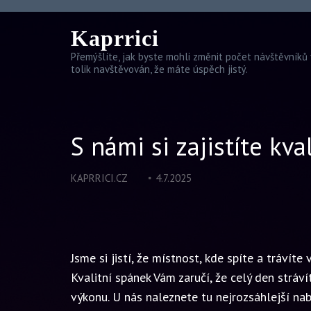
Kaprrici
Přemýšlíte, jak byste mohli změnit počet návštěvníků 
tolik navštěvován, že máte úspěch jistý.
S námi si zajistíte kva
KAPRRICI.CZ
4.7.2025
Jsme si jistí, že místnost, kde spíte a trávít
Kvalitní spánek Vám zaručí, že celý den stráv
výkonu. U nás naleznete tu nejrozsáhlejší na