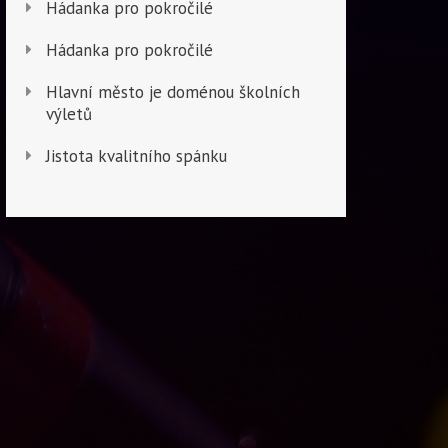
Hádanka pro pokročilé
Hádanka pro pokročilé
Hlavní město je doménou školních
výletů
Jistota kvalitního spánku