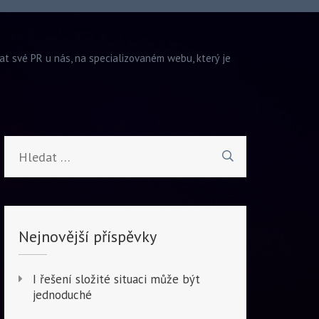
vat své PR u nás, na specializovaném webu, který je
Vyhledávání
Nejnovější příspěvky
I řešení složité situaci může být
jednoduché