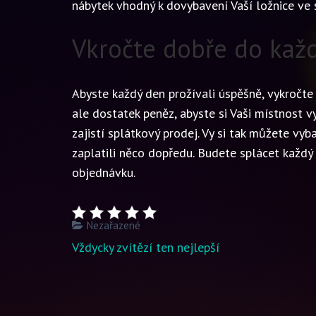
nábytek vhodný k dovybavení Vaší ložnice ve
Vkročte dobře do kaž
Abyste každý den prožívali úspěšně, vykročt
ale dostatek peněz, abyste si Vaši místnost 
zajistí splátkový prodej. Vy si tak můžete vyb
zaplatili něco dopředu. Budete splácet každý
objednávku.
Nezařazené
Navigace
Vždycky zvítězí ten nejlepší
pro
příspěvek