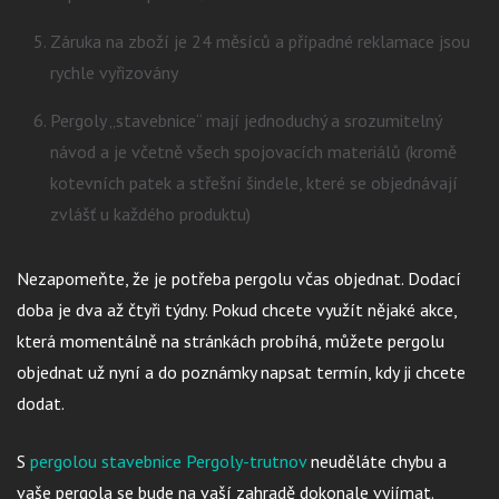
Záruka na zboží je 24 měsíců a případné reklamace jsou
rychle vyřizovány
Pergoly „stavebnice“ mají jednoduchý a srozumitelný
návod a je včetně všech spojovacích materiálů (kromě
kotevních patek a střešní šindele, které se objednávají
zvlášť u každého produktu)
Nezapomeňte, že je potřeba pergolu včas objednat. Dodací
doba je dva až čtyři týdny. Pokud chcete využít nějaké akce,
která momentálně na stránkách probíhá, můžete pergolu
objednat už nyní a do poznámky napsat termín, kdy ji chcete
dodat.
S
pergolou stavebnice Pergoly-trutnov
neuděláte chybu a
vaše pergola se bude na vaší zahradě dokonale vyjímat.