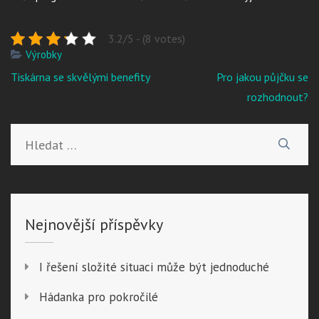
3.2/5 - (8 votes)
Výrobky
Navigace
Tiskárna se skvělými benefity
Pro jakou půjčku se
pro
rozhodnout?
příspěvek
Vyhledávání
Nejnovější příspěvky
I řešení složité situaci může být jednoduché
Hádanka pro pokročilé