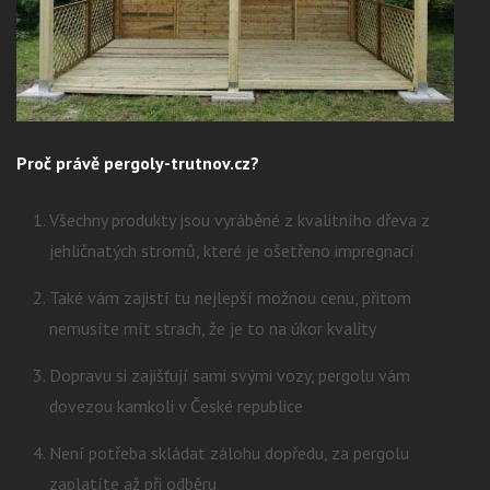
Proč právě pergoly-trutnov.cz?
Všechny produkty jsou vyráběné z kvalitního dřeva z
jehličnatých stromů, které je ošetřeno impregnací
Také vám zajistí tu nejlepší možnou cenu, přitom
nemusíte mít strach, že je to na úkor kvality
Dopravu si zajišťují sami svými vozy, pergolu vám
dovezou kamkoli v České republice
Není potřeba skládat zálohu dopředu, za pergolu
zaplatíte až při odběru