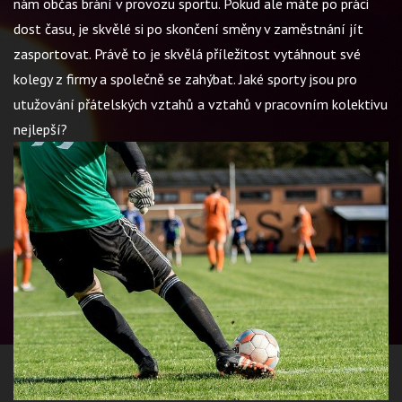
nám občas brání v provozu sportu. Pokud ale máte po práci
dost času, je skvělé si po skončení směny v zaměstnání jít
zasportovat. Právě to je skvělá příležitost vytáhnout své
kolegy z firmy a společně se zahýbat. Jaké sporty jsou pro
utužování přátelských vztahů a vztahů v pracovním kolektivu
nejlepší?