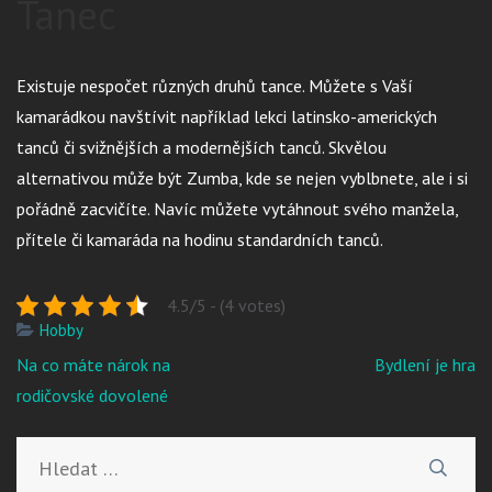
Tanec
Existuje nespočet různých druhů tance. Můžete s Vaší
kamarádkou navštívit například lekci latinsko-amerických
tanců či svižnějších a modernějších tanců. Skvělou
alternativou může být Zumba, kde se nejen vyblbnete, ale i si
pořádně zacvičíte. Navíc můžete vytáhnout svého manžela,
přítele či kamaráda na hodinu standardních tanců.
4.5/5 - (4 votes)
Hobby
Navigace
Na co máte nárok na
Bydlení je hra
pro
rodičovské dovolené
příspěvek
Vyhledávání