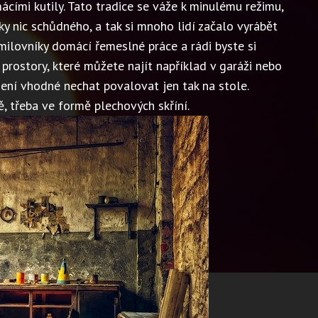
mácími kutily. Tato tradice se váže k minulému režimu,
y nic schůdného, a tak si mnoho lidí začalo vyrábět
milovníky domácí řemeslné práce a rádi byste si
prostory, které můžete najít například v garáži nebo
není vhodné nechat povalovat jen tak na stole.
tě, třeba ve formě
plechových skříní
.