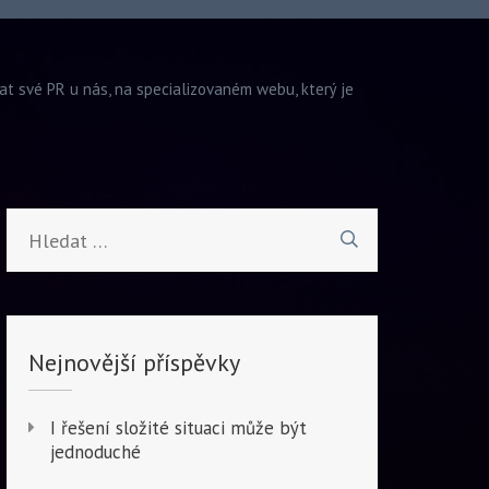
vat své PR u nás, na specializovaném webu, který je
Vyhledávání
Nejnovější příspěvky
I řešení složité situaci může být
jednoduché