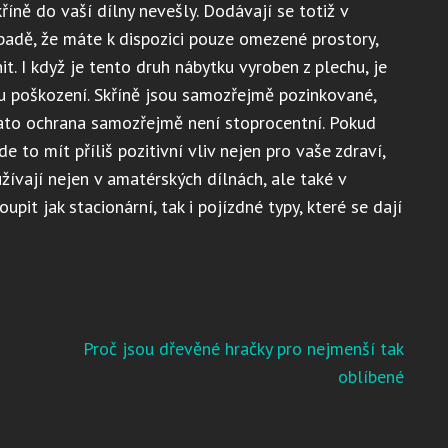
říně do vaší dílny nevešly. Dodávají se totiž v
ípadě, že máte k dispozici pouze omezené prostory,
. I když je tento druh nábytku vyroben z plechu, je
u poškození. Skříně jsou samozřejmě pozinkované,
tato ochrana samozřejmě není stoprocentní. Pokud
 to mít příliš pozitivní vliv nejen pro vaše zdraví,
žívají nejen v amatérských dílnách, ale také v
pit jak stacionární, tak i pojízdné typy, které se dají
Proč jsou dřevěné hračky pro nejmenší tak
oblíbené