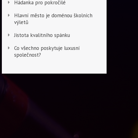
Hádanka pro pokročilé
Hlavní město je doménou školních
výletů
Jistota kvalitního spánku
Co všechno poskytuje luxusní
společnost?