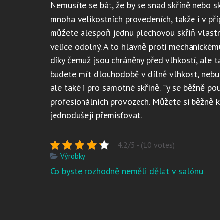
Nemusíte se bát, že by se snad skříně nebo sk
mnoha velikostních provedeních, takže i v př
můžete alespoň jednu plechovou skříň vlastnit
velice odolný. A to hlavně proti mechanickém
díky čemuž jsou chráněny před vlhkostí, ale 
budete mít dlouhodobě v dílně vlhkost, nebude
ale také i pro samotné skříně. Ty se běžně pou
profesionálních provozech. Můžete si běžně kou
jednodušeji přemisťovat.
4.2/5 - (10 votes)
Výrobky
Navigace
Co byste rozhodně neměli dělat v salónu
pro
příspěvek