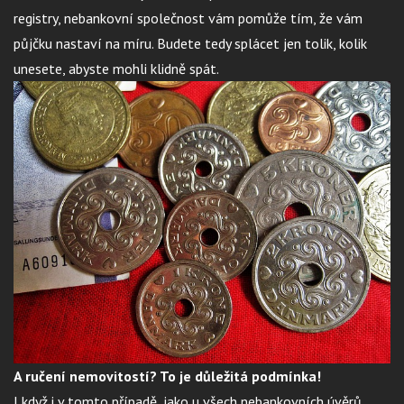
registry, nebankovní společnost vám pomůže tím, že vám
půjčku nastaví na míru. Budete tedy splácet jen tolik, kolik
unesete, abyste mohli klidně spát.
A ručení nemovitostí? To je důležitá podmínka!
I když i v tomto případě, jako u všech nebankovních úvěrů,