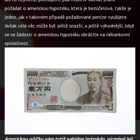
požádat o americkou hypotéku, která je bezúčelová, takže je
jedno, jak v takovém případě požadované peníze využijete.
Avšak celá věc může být ještě snazší, a ještě výhodnější, když
se se žádostí o americkou hypotéku obrátíte na nebankovní
společnost.
Americkou půjčku vám totiž nabídne ledaskdo, nicméně její