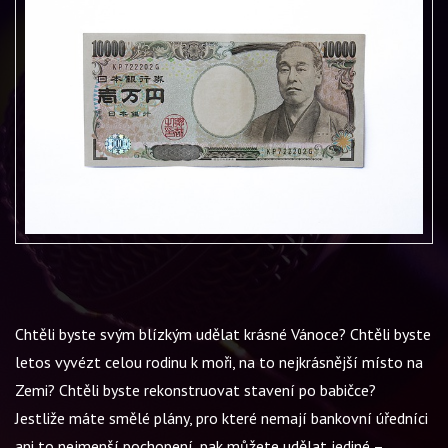
Chtěli byste svým blízkým udělat krásné Vánoce? Chtěli byste
letos vyvézt celou rodinu k moři, na to nejkrásnější místo na
Zemi? Chtěli byste rekonstruovat stavení po babičce?
Jestliže máte smělé plány, pro které nemají bankovní úředníci
ani to nejmenší pochopení, pak můžete udělat jediné –