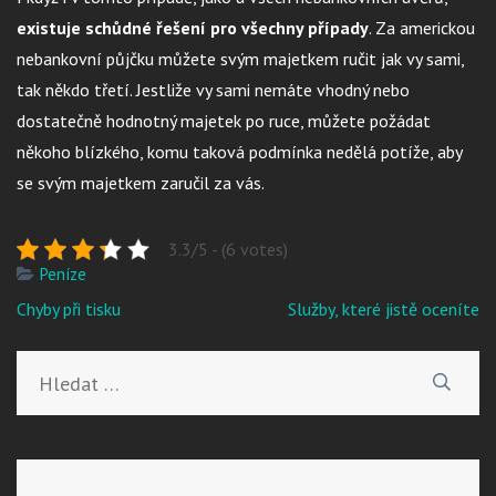
existuje schůdné řešení pro všechny případy
. Za americkou
nebankovní půjčku můžete svým majetkem ručit jak vy sami,
tak někdo třetí. Jestliže vy sami nemáte vhodný nebo
dostatečně hodnotný majetek po ruce, můžete požádat
někoho blízkého, komu taková podmínka nedělá potíže, aby
se svým majetkem zaručil za vás.
3.3/5 - (6 votes)
Peníze
Navigace
Chyby při tisku
Služby, které jistě oceníte
pro
příspěvek
Vyhledávání