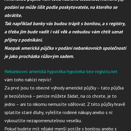
podání se může lišit podle poskytovatele, na kterého se
obrátíte.
Tak například banky vás budou trápit s bonitou, a s registry,
a třeba jim bude vadit i váš věk a nebudou vám chtít uznat
příjmy z podnikání.
Naopak americká půjčka v podání nebankovních společností
je jako procházka růžovým sadem.
Nebankovní americká hypotéka hypoteka-bez-registru.net
vám toho nabízí nejvíc!
Za prvé jsou to obecné výhody americké půjčky – tato půjčka
je bezúčelová – peníze můžete žádat, na co chcete, je to
jedno – ani to nikomu nemusíte sdělovat. Z této půjčky hravě
splatíte staré dluhy, vyřešíte rodinné nákupy anebo s ní
vykouzlíte nezapomenutelnou veselku.
Pokud budete mít nějaké menší potíže s bonitou anebo s