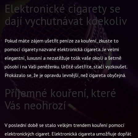
Elektronické cigarety se
dají vychutnávat kdekoliv
Pokud máte zájem ušetřit peníze za kouření, zkuste to
pomocí cigarety nazvané elektronická cigareta. Je velmi
elegantní, luxusní a nezatěžuje tolik vaše okolí a šetrně
působí i na Vaši peněženku. Určitě ušetříte, stačí vyzkoušet.
Prokázalo se, že je opravdu levnější, než cigareta obyčejná.
Příjemné kouření, které
Vás neohrozí
V poslední době se stalo velkým trendem kouření pomocí
elektronických cigaret. Elektronická cigareta umožňuje dopřát