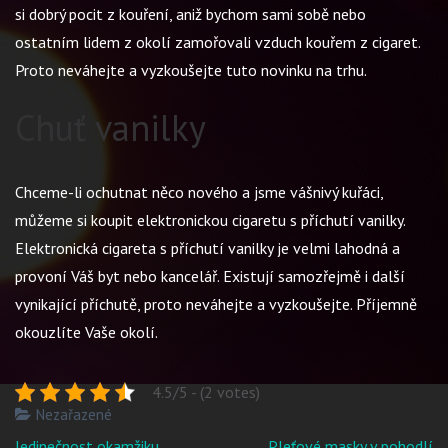
si dobrý pocit z kouření, aniž bychom sami sobě nebo
ostatním lidem z okolí zamořovali vzduch kouřem z cigaret.
Proto neváhejte a vyzkoušejte tuto novinku na trhu.
Chuť vanilky
Chceme-li ochutnat něco nového a jsme vášnivý kuřáci,
můžeme si koupit elektronickou cigaretu s příchutí vanilky.
Elektronická cigareta
s příchutí vanilky je velmi lahodná a
provoní Váš byt nebo kancelář. Existují samozřejmě i další
vynikající příchutě, proto neváhejte a vyzkoušejte. Příjemně
okouzlíte Vaše okolí.
4.5/5 - (2 votes)
Nezařazené
Navigace
Jedinečnost okamžiku
Pleťové masky v pohodlí