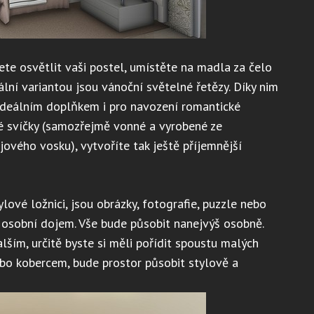
jete osvětlit vaši postel, umístěte na madla za čelo
ální variantou jsou vánoční světelné řetězy. Díky nim
 ideálním doplňkem i pro navození romantické
aké svíčky (samozřejmě vonné a vyrobené ze
jového vosku), vytvoříte tak ještě příjemnější
lové ložnici, jsou obrázky, fotografie, puzzle nebo
a osobní dojem. Vše bude působit nanejvýš osobně.
alším, určitě byste si měli pořídit spoustu malých
nebo kobercem, bude prostor působit stylově a