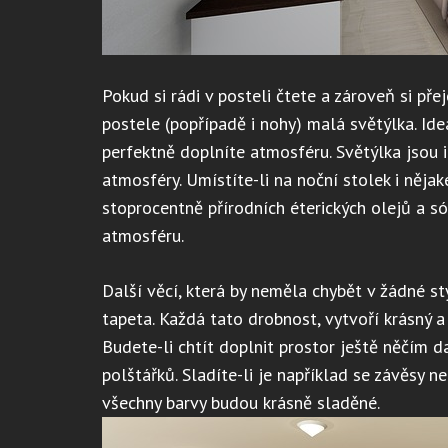
Pokud si rádi v posteli čtete a zároveň si pře
postele (popřípadě i nohy) malá světýlka. Ide
perfektně doplníte atmosféru. Světýlka jsou
atmosféry. Umístíte-li na noční stolek i něj
stoprocentně přírodních éterických olejů a só
atmosféru.
Další věcí, která by neměla chybět v žádné sty
tapeta. Každá tato drobnost, vytvoří krásný 
Budete-li chtít doplnit prostor ještě něčím d
polštářků. Sladíte-li je například se závěsy 
všechny barvy budou krásně sladěné.