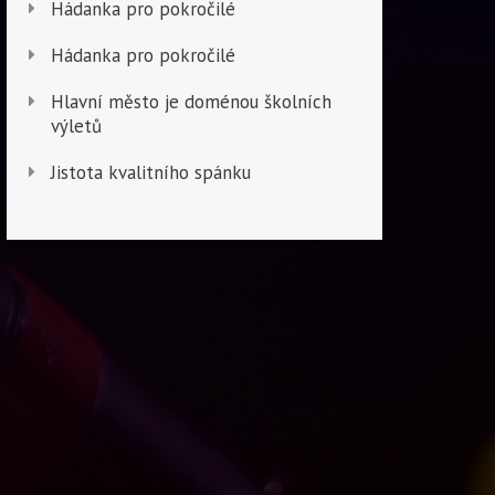
Hádanka pro pokročilé
Hádanka pro pokročilé
Hlavní město je doménou školních
výletů
Jistota kvalitního spánku