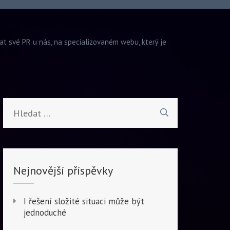
vat své PR u nás, na specializovaném webu, který je
Vyhledávání
Nejnovější příspěvky
I řešení složité situaci může být
jednoduché