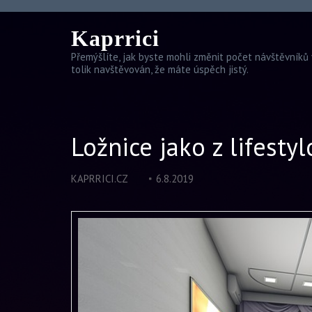
Kaprrici
Přemýšlíte, jak byste mohli změnit počet návštěvníků 
tolik navštěvován, že máte úspěch jistý.
Ložnice jako z lifesty
KAPRRICI.CZ
6.8.2019