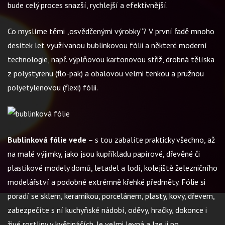
bude celý proces snazší, rychlejší a efektivnější.
Co myslíme těmi „osvědčenými výrobky“? V první řadě mnoho
desítek let využívanou bublinkovou fólii a některé moderní
technologie, např. výplňovou kartonovou střiž, drobná tělíska
z polystyrenu (flo-pak) a obalovou velmi tenkou a pružnou
polyetylenovou (flexi) fólii.
Bublinková fólie vede
– s tou zabalíte prakticky všechno, až
na malé výjimky, jako jsou kupříkladu papírové, dřevěné či
plastikové modely domů, letadel a lodí, kolejiště železničního
modelářství a podobné extrémně křehké předměty. Fólie si
poradí se sklem, keramikou, porcelánem, plasty, kovy, dřevem,
zabezpečíte s ní kuchyňské nádobí, oděvy, hračky, dokonce i
živé rostliny v květináčích. Je velmi levná a lze ji po