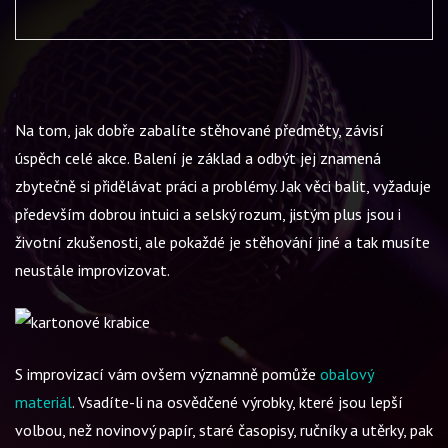
Na tom, jak dobře zabalíte stěhované předměty, závisí
úspěch celé akce. Balení je základ a odbýt jej znamená
zbytečně si přidělávat práci a problémy. Jak věci balit, vyžaduje
především dobrou intuici a selský rozum, jistým plus jsou i
životní zkušenosti, ale pokaždé je stěhování jiné a tak musíte
neustále improvizovat.
S improvizací vám ovšem významně pomůže
obalový
materiál
. Vsadíte-li na osvědčené výrobky, které jsou lepší
volbou, než novinový papír, staré časopisy, ručníky a utěrky, pak