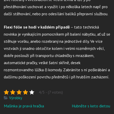
přestěhování uschovat a využít i po několika letech např. pro
další stěhování, nebo pro odesílání balíků přepravní službou.
Flexi fólie se hodí v každém případě
– tato technická
novinka je vynikajícím pomocníkem při balení nábytku, ať už se
stěhuje vcelku, anebo rozebraný na jednotlivé díly. Ve více
vrstvách ji snadno obtočíte kolem i velmi rozměrných věcí,
dobře poslouží při transportu chladničky s mrazákem,
automatické pračky, velké šatní skříně, desek
rozmontovaného lůžka či komody. Zabráníte s ní poškrábání a
dalšímu poškození povrchu předmětů i při hrubším zacházení.
4/5 - (7 votes)
Výrobky
Navigace
Mašinka je pravá hračka
Hubněte s keto dietou
pro