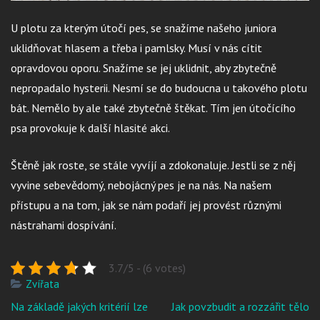
U plotu za kterým útočí pes, se snažíme našeho juniora
uklidňovat hlasem a třeba i pamlsky. Musí v nás cítit
opravdovou oporu. Snažíme se jej uklidnit, aby zbytečně
nepropadalo hysterii. Nesmí se do budoucna u takového plotu
bát. Nemělo by ale také zbytečně štěkat. Tím jen útočícího
psa provokuje k další hlasité akci.
Štěně jak roste, se stále vyvíjí a zdokonaluje. Jestli se z něj
vyvine sebevědomý, nebojácný pes je na nás. Na našem
přístupu a na tom, jak se nám podaří jej provést různými
nástrahami dospívání.
3.7/5 - (6 votes)
Zvířata
Navigace
Na základě jakých kritérií lze
Jak povzbudit a rozzářit tělo