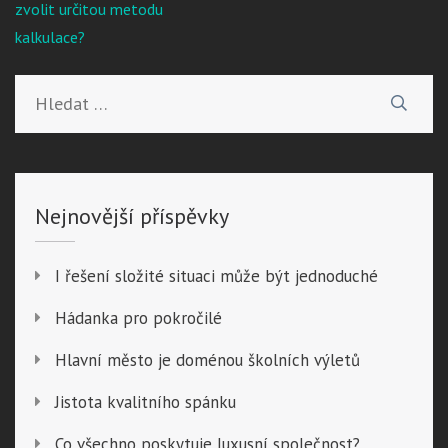
pro
zvolit určitou metodu
příspěvek
kalkulace?
Vyhledávání
Nejnovější příspěvky
I řešení složité situaci může být jednoduché
Hádanka pro pokročilé
Hlavní město je doménou školních výletů
Jistota kvalitního spánku
Co všechno poskytuje luxusní společnost?