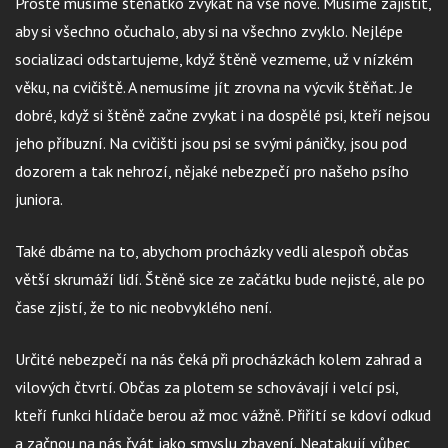
Prostě musíme štěňátko zvykat na vše nové. Musíme zajistit,
aby si všechno očuchalo, aby si na všechno zvyklo. Nejlépe
socializaci odstartujeme, když štěně vezmeme, už v nízkém
věku, na cvičiště. A nemusíme jít zrovna na výcvik štěňat. Je
dobré, když si štěně začne zvykat i na dospělé psi, kteří nejsou
jeho příbuzní. Na cvičišti jsou psi se svými páničky, jsou pod
dozorem a tak nehrozí, nějaké nebezpečí pro našeho psího
juniora.
Také dbáme na to, abychom procházky vedli alespoň občas
větší skrumáží lidí. Štěně sice ze začátku bude nejisté, ale po
čase zjistí, že to nic neobvyklého není.
Určité nebezpečí na nás čeká při procházkách kolem zahrad a
vilových čtvrtí. Občas za plotem se schovávají i velcí psi,
kteří funkci hlídače berou až moc vážně. Přiřítí se kdoví odkud
a začnou na nás řvát jako smyslu zbavení. Neatakují vůbec