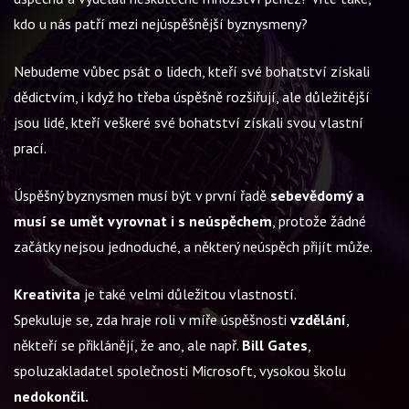
kdo u nás patří mezi nejúspěšnější byznysmeny?
Nebudeme vůbec psát o lidech, kteří své bohatství získali
dědictvím, i když ho třeba úspěšně rozšiřují, ale důležitější
jsou lidé, kteří veškeré své bohatství získali svou vlastní
prací.
Úspěšný byznysmen musí být v první řadě
sebevědomý a
musí se umět vyrovnat i s neúspěchem
, protože žádné
začátky nejsou jednoduché, a některý neúspěch přijít může.
Kreativita
je také velmi důležitou vlastností.
Spekuluje se, zda hraje roli v míře úspěšnosti
vzdělání
,
někteří se přiklánějí, že ano, ale např.
Bill Gates
,
spoluzakladatel společnosti Microsoft, vysokou školu
nedokončil.