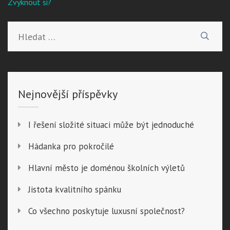
pro
Zvyknout si?
příspěvek
Vyhledávání
Nejnovější příspěvky
I řešení složité situaci může být jednoduché
Hádanka pro pokročilé
Hlavní město je doménou školních výletů
Jistota kvalitního spánku
Co všechno poskytuje luxusní společnost?