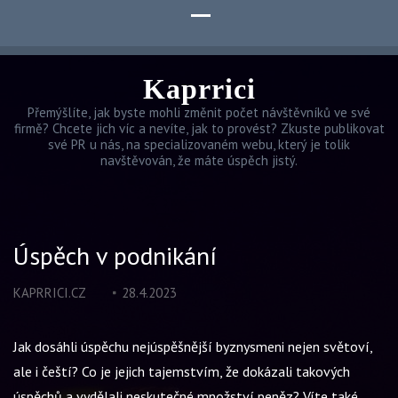
Kaprrici
Přemýšlíte, jak byste mohli změnit počet návštěvníků ve své
firmě? Chcete jich víc a nevíte, jak to provést? Zkuste publikovat
své PR u nás, na specializovaném webu, který je tolik
navštěvován, že máte úspěch jistý.
Úspěch v podnikání
KAPRRICI.CZ
28.4.2023
Jak dosáhli úspěchu nejúspěšnější byznysmeni nejen světoví,
ale i čeští? Co je jejich tajemstvím, že dokázali takových
úspěchů a vydělali neskutečné množství peněz? Víte také,