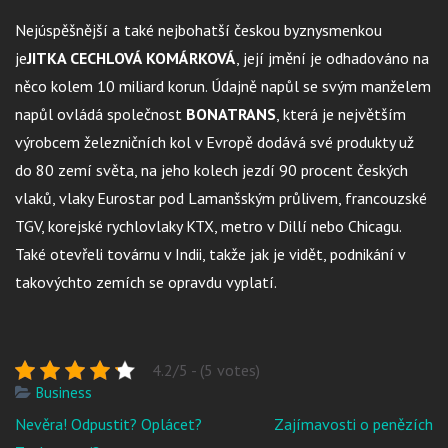
Nejúspěšnější a také nejbohatší českou byznysmenkou
je
JITKA CECHLOVÁ KOMÁRKOVÁ
, její jmění je odhadováno na
něco kolem 10 miliard korun. Údajně napůl se svým manželem
napůl ovládá společnost
BONATRANS
, která je největším
výrobcem železničních kol v Evropě dodává své produkty už
do 80 zemí světa, na jeho kolech jezdí 90 procent českých
vlaků, vlaky Eurostar pod Lamanšským průlivem, francouzské
TGV, korejské rychlovlaky KTX, metro v Dillí nebo Chicagu.
Také otevřeli továrnu v Indii, takže jak je vidět, podnikání v
takovýchto zemích se opravdu vyplatí.
4.2/5 - (5 votes)
Business
Navigace
Nevěra! Odpustit? Oplácet?
Zajímavosti o penězích