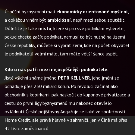
Úspěšní byznysmeni mají
ekonomicky orientované myšlení
,
a dokážou v něm být
ambiciózní
, např. mezi sebou soutěžit.
Důležité je také
místo
, které si pro své podnikání vyberete,
pokud chcete začít podnikat, nemusí to být nutně na území
České republiky, můžete si vybrat zemi, kde na počet obyvatel
je podnikatelů velmi málo, tam máte větší šance uspět.
Kdo u nás patří mezi nejúspěšnější podnikatele:
Jistě všichni známe jméno
PETR KELLNER
, jeho jmění se
odhaduje přes 250 miliard korun. Po revoluci začínaljako
obchodník s kopírkami, pak naskočil do kuponové privatizace a
cestu do první ligy byznysmenů mu nakonec otevřelo
ovládnutí České pojišťovny. Angažuje se také ve společnosti
Home Credit, ale právě hlavně v zahraničí, jen v Číně má přes
42 tisíc zaměstnanců.