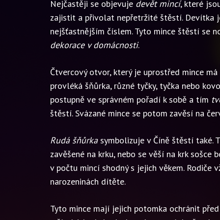
Nejčastěji se objevuje
devět mincí
, které js
zajistit a přivolat nepřetržité štěstí. Devítka
nejšťastnějším číslem. Tyto mince štěstí se no
dekorace v domácnosti
.
Čtvercový otvor, který je uprostřed mince má 
provléká šňůrka, různé tyčky, tyčka nebo kovo
postupně ve správném pořadí k sobě a tím
tv
štěstí. Svázané mince se potom zavěsí na čer
Rudá šňůrka
symbolizuje v Číně štěstí také.
zavěšené na krku, nebo se věší na krk sošce b
v počtu mincí shodný s jejich věkem. Rodiče v
narozeninách dítěte.
Tyto mince mají jejich potomka ochránit před