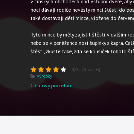
v čínských obchodech nad vstupní dveře, aby 
noci dávají rodiče nevěsty minci štěstí do po
také dostávají děti mince, vložené do červen
Tyto mince by měly zajistit štěstí v dalším r
nebo se v peněžence nosí šupinky z kapra. Ce
štěstí, zkuste také, zda se kousíček tohoto ště
4/5 - (6 votes)
Výrobky
Navigace
Cibulový porcelán
pro
příspěvek