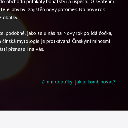
do obchodu přilákaly bohatství a úspěch. O svatební
stele, aby byl zajištěn nový potomek. Na nový rok
é obálky.
oce, podobně, jako se u nás na Nový rok pojídá čočka,
lá čínská mytologie je protkávaná Čínskými mincemi
stí přenese i na vás.
Zimní doplňky: jak je kombinovat?