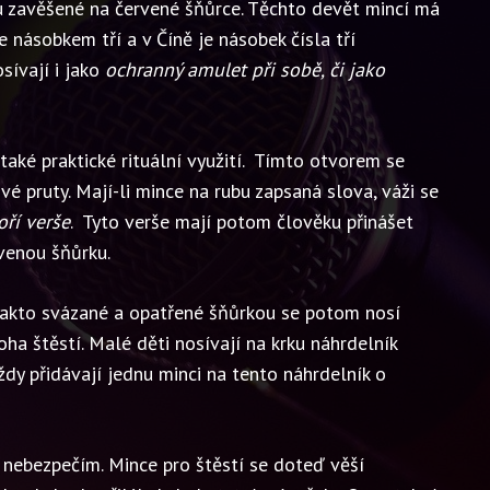
ou zavěšené na červené šňůrce. Těchto devět mincí má
 je násobkem tří a v Číně je násobek čísla tří
sívají i jako
ochranný amulet při sobě, či jako
také praktické rituální využití. Tímto otvorem se
vé pruty. Mají-li mince na rubu zapsaná slova, váži se
oří verše
. Tyto verše mají potom člověku přinášet
venou šňůrku.
 Takto svázané a opatřené šňůrkou se potom nosí
oha štěstí. Malé děti nosívají na krku náhrdelník
ždy přidávají jednu minci na tento náhrdelník o
 nebezpečím. Mince pro štěstí se doteď věší