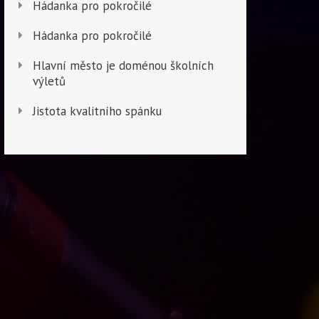
Hádanka pro pokročilé
Hádanka pro pokročilé
Hlavní město je doménou školních
výletů
Jistota kvalitního spánku