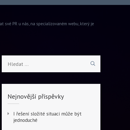
vat své PR u nás, na specializovaném webu, který je
Vyhledávání
Nejnovější příspěvky
I řešení složité situaci může být
jednoduché