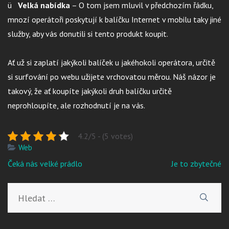
ü
Velká nabídka
– O tom jsem mluvil v předchozím řádku,
mnozí operátoři poskytují k balíčku Internet v mobilu taky jiné
služby, aby vás donutili si tento produkt koupit.
Ať už si zaplatí jakýkoli balíček u jakéhokoli operátora, určitě
si surfování po webu užijete vrchovatou měrou. Náš názor je
takový, že ať koupíte jakýkoli druh balíčku určitě
neprohloupíte, ale rozhodnutí je na vás.
4.2/5 - (5 votes)
Web
Navigace
Čeká nás velké prádlo
Je to zbytečné
pro
příspěvek
Vyhledávání