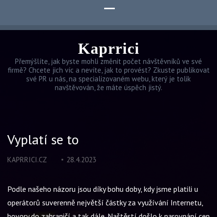
Kaprrici
Přemýšlíte, jak byste mohli změnit počet návštěvníků ve své
firmě? Chcete jich víc a nevíte, jak to provést? Zkuste publikovat
své PR u nás, na specializovaném webu, který je tolik
navštěvován, že máte úspěch jistý.
Vyplatí se to
KAPRRICI.CZ
28.4.2023
Podle našeho názoru jsou díky bohu doby, kdy jsme platili u
operátorů suverenně největší částky za využívání Internetu,
hovory do zahraničí a tak dále. Naštěstí došlo k narovnání cen