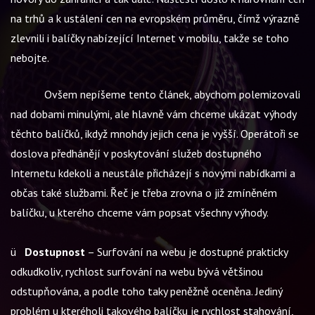
na trhů a k ustálení cen na evropském průměru, čímž výrazně
zlevnili i balíčky nabízející Internet v mobilu, takže se toho
nebojte.
Ovšem nepíšeme tento článek, abychom polemizovali
nad dobami minulými, ale hlavně vám chceme ukázat výhody
těchto balíčků, ikdyž mnohdy jejich cena je vyšší. Operátoři se
doslova předhánějí v poskytování služeb dostupného
Internetu kdekoli a neustále přicházejí s novými nabídkami a
občas také službami. Řeč je třeba zrovna o již zmíněném
balíčku, u kterého chceme vám popsat všechny výhody.
ü
Dostupnost
– Surfování na webu je dostupné prakticky
odkudkoliv, rychlost surfování na webu bývá většinou
odstupňována, a podle toho taky peněžně oceněna. Jediný
problém u kteréholi takového balíčku je rychlost stahování,