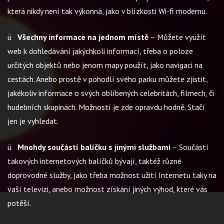
která nikdy není tak výkonná, jako v blízkosti Wi-fi modemu.
ü
Všechny informace na jednom místě
– Můžete využít
web k dohledávání jakýchkoli informací, třeba o poloze
určitých objektů nebo jenom mapy použít, jako navigaci na
cestách. Anebo prostě v pohodlí svého parku můžete zjistit,
jakékoliv informace o svých oblíbených celebritách, filmech, či
hudebních skupinách. Možností je zde opravdu hodně. Stačí
jen je vyhledat.
ü
Mnohdy součástí balíčku s jinými službami
– Součástí
takových internetových balíčků bývají, taktéž různé
doprovodné služby, jako třeba možnost užití Internetu taky na
vaší televizi, anebo možnost získání jiných výhod, které vás
potěší.