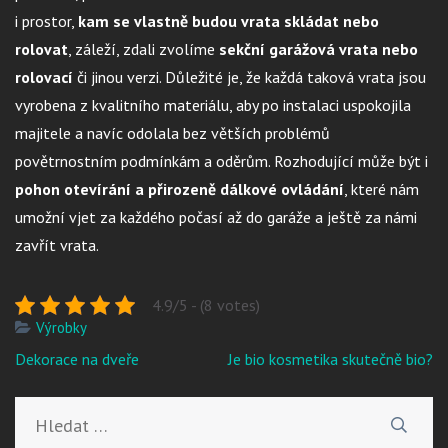
i prostor,
kam se vlastně budou vrata skládat nebo
rolovat
, záleží, zdali zvolíme
sekční garážová vrata nebo
rolovací
či jinou verzi. Důležité je, že každá taková vrata jsou
vyrobena z kvalitního materiálu, aby po instalaci uspokojila
majitele a navíc odolala bez větších problémů
povětrnostním podmínkám a oděrům. Rozhodující může být i
pohon otevírání a přirozeně dálkové ovládání
, které nám
umožní vjet za každého počasí až do garáže a ještě za námi
zavřít vrata.
4.9/5 - (8 votes)
Výrobky
Navigace
Dekorace na dveře
Je bio kosmetika skutečně bio?
pro
příspěvek
Vyhledávání