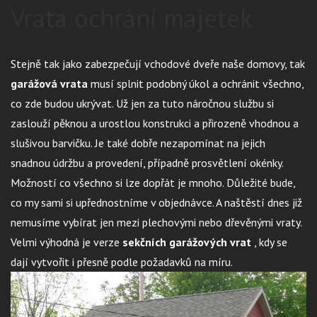
Vrata ochrání majetek
Stejně tak jako zabezpečují vchodové dveře naše domovy, tak
garážová vrata
musí splnit podobný úkol a ochránit všechno,
co zde budou ukrývat. Už jen za tuto náročnou službu si
zaslouží pěknou a urostlou konstrukci a přirozeně vhodnou a
slušivou barvičku. Je také dobře nezapomínat na jejich
snadnou údržbu a provedení, případně prosvětlení okénky.
Možností co všechno si lze dopřát je mnoho. Důležité bude,
co my sami si upřednostníme v objednávce. A naštěstí dnes již
nemusíme vybírat jen mezi plechovými nebo dřevěnými vraty.
Velmi výhodná je verze
sekčních garážových vrat
, kdy se
dají vytvořit i přesně podle požadavků na míru.