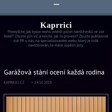
Kaprrici
Přemýšlíte, jak byste mohli změnit počet návštěvníků ve své
firmě? Chcete jich víc a nevíte, jak to provést? Zkuste publikovat
své PR u nás, na specializovaném webu, který je tolik
navštěvován, že máte úspěch jistý.
Garážová stání ocení každá rodina
KAPRRICI.CZ
24.10.2019