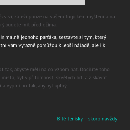
tězství, záleží pouze na vašem logickém myšlení a na
erý budete mít před očima.
minimálně jednoho parťáka, sestavte si tým, který
astní vám výrazně pomůžou k lepší náladě, ale i k
ot tak, abyste měli na co vzpomínat. Docílíte toho
místa, být v přítomnosti skvělých lidí a získávat
 a vyplní ho tak, aby byl úplný.
Bílé tenisky – skoro navždy