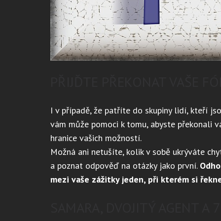
PŘIJĎTE PŘEKONAT VAŠE FÓB
I v případě, že patříte do skupiny lidí, kteří js
vám může pomoci k tomu, abyste překonali váš
hranice vašich možností.
Možná ani netušíte, kolik v sobě ukrýváte ch
a poznat odpověď na otázky jako první.
Odhod
mezi vaše zážitky jeden, při kterém si řekne
SAMARA, DVOJITÝ AGENT A 