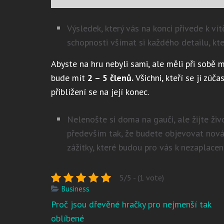
Výsledek, který vás na konci přivede k ví
schopnosti všímat si každého detailu, kt
Abyste na hru nebyli sami, ale měli při sobě 
bude mít
2 – 5 členů.
Všichni, kteří se jí zúč
přiblížení se na její konec.
Nelenošte si doma na gauči, ale žijte živ
především tak, že budete objevovat nová 
zážitky, které budou pro vás k nezaplacení
5/5 - (1 vote)
Business
Navigace
Proč jsou dřevěné hračky pro nejmenší tak
pro
oblíbené