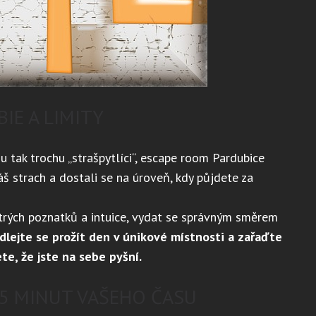
IE A LIMITY
ou tak trochu „strašpytlíci“,
escape room Pardubice
 strach a dostali se na úroveň, kdy půjdete za
ytrých poznatků a intuice, vydat se správným směrem
lejte se prožít den v únikové místnosti a zařaďte
te, že jste na sebe pyšní.
75 MINUT VAŠEHO ČASU