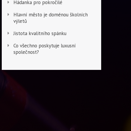
Hádanka pro pokročilé
Hlavní město je doménou školních
výletů
Jistota kvalitního spánku
Co všechno poskytuje luxusní
společnost?