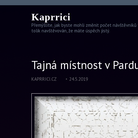
Kaprrici
Přemýšlíte, jak byste mohli změnit počet návštěvníků 
tolik navštěvován, že máte úspěch jistý.
Tajná místnost v Pard
KAPRRICI.CZ
24.5.2019