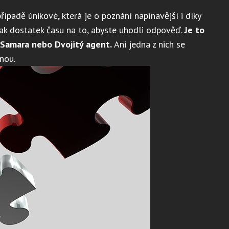
řípadě únikové, která je o poznání napínavější i díky
šak dostatek času na to, abyste uhodli odpověď.
Je to
Samara nebo Dvojitý agent.
Ani jedna z nich se
nou.