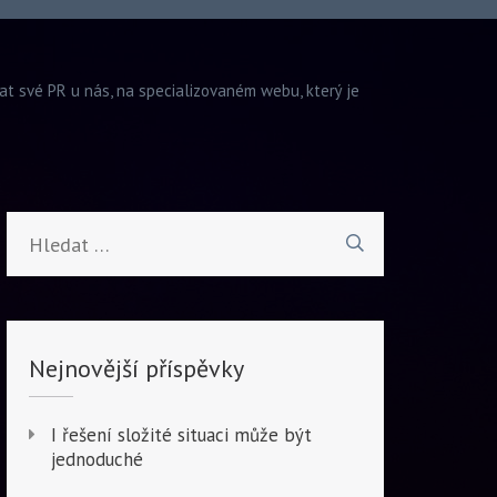
vat své PR u nás, na specializovaném webu, který je
Vyhledávání
Nejnovější příspěvky
I řešení složité situaci může být
jednoduché