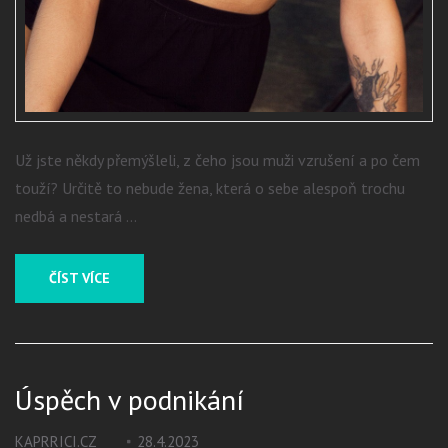
Už jste někdy přemýšleli, z čeho jsou muži vzrušení a po čem
touží? Určitě to nebude žena, která o sebe alespoň trochu
nedbá a nestará …
ČÍST VÍCE
Úspěch v podnikání
KAPRRICI.CZ
28.4.2023