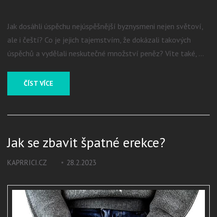
Jak dosáhli úspěchu nejúspěšnější byznysmeni nejen světoví,
ale i čeští? Co je jejich tajemstvím, že dokázali takových
úspěchů a vydělali neskutečné množství peněz? Víte také, …
ČÍST VÍCE
Jak se zbavit špatné erekce?
KAPRRICI.CZ
28.2.2023