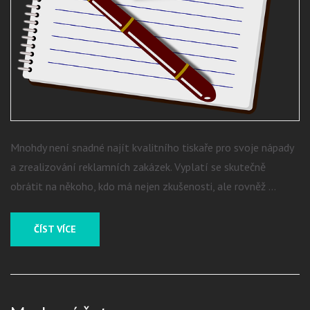
Mnohdy není snadné najít kvalitního tiskaře pro svoje nápady
a zrealizování reklamních zakázek. Vyplatí se skutečně
obrátit na někoho, kdo má nejen zkušenosti, ale rovněž …
ČÍST VÍCE