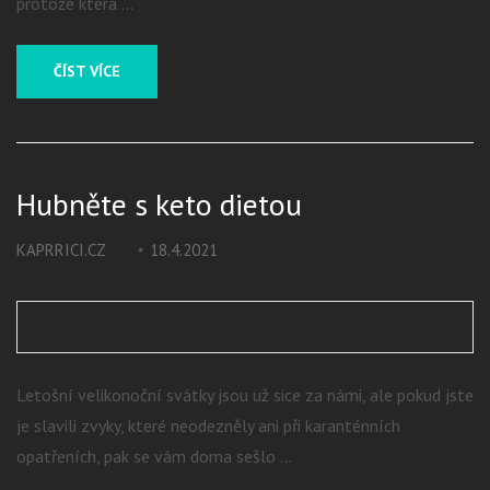
protože která …
ČÍST VÍCE
Hubněte s keto dietou
KAPRRICI.CZ
18.4.2021
Letošní velikonoční svátky jsou už sice za námi, ale pokud jste
je slavili zvyky, které neodezněly ani při karanténních
opatřeních, pak se vám doma sešlo …