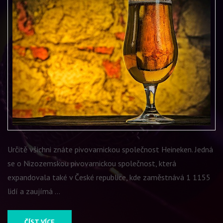
Určitě všichni znáte pivovarnickou společnost Heineken. Jedná
se o Nizozemskou pivovarnickou společnost, která
expandovala také v České republice, kde zaměstnává 1 1155
lidí a zaujímá …
ČÍST VÍCE