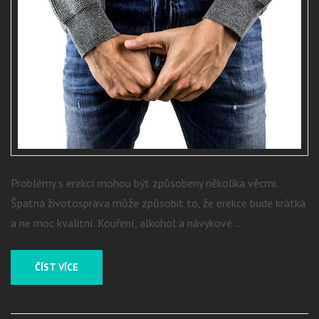
Problémy s erekcí mohou být způsobeny několika věcmi.
Špatná životospráva může způsobit to, že erekce bude krátká
a ne moc kvalitní. Kouření, alkohol a návykové …
ČÍST VÍCE