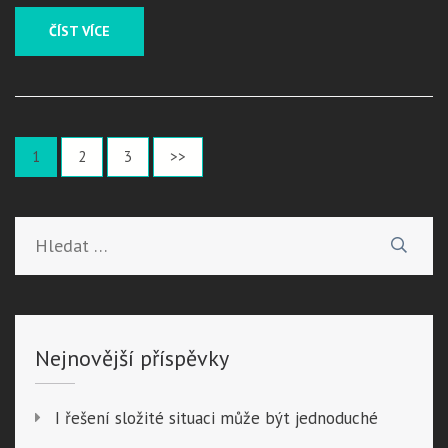
ČÍST VÍCE
Stránkování
Page
Page
Page
1
2
3
>>
příspěvků
Vyhledávání
Nejnovější příspěvky
I řešení složité situaci může být jednoduché