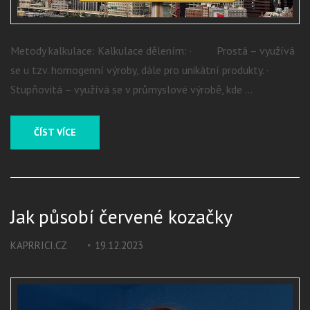
Metody kalkulace: Kalkulace dělením: · Prostá – využívá
se u tzv. homogenní výroby, dále pro unikátní produkty. ·
Stupňovitá – využívá se v průmyslové výrobě, kde …
ČÍST VÍCE
Jak působí červené kozačky
KAPRRICI.CZ
19.12.2023