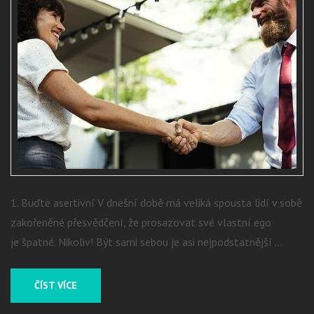
1. Buďte asertivní V dnešní době má veliká spousta lidí v sobě
zakořeněné přesvědčení, že prosazovat své vlastní ego
je špatné. Nikoliv! Být sami sebou je asi nejpodstatnější …
ČÍST VÍCE