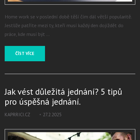
Home work se v poslední době těší čím dál větší popularitě.
Jestliže patříte mezi ty, kteří musí každý den dojíždět do
práce, kde musí být …
ČÍST VÍCE
Jak vést důležitá jednání? 5 tipů
pro úspěšná jednání.
KAPRRICI.CZ
27.2.2025