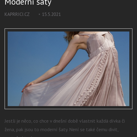
Moderní šaty
KAPRRICI.CZ
15.5.2021
Jestli je něco, co chce v dnešní době vlastnit každá dívka či
žena, pak jsou to moderní šaty. Není se také čemu divit,