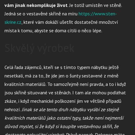
vám jinak nekomplikuje život
. Je totiž umístěn ve stěně.
Jedná se o vestavěné skříně na míru
https://www.sten-
skrine.cz
, které vám dokáží ušetřit dostatečné množství
místa k tomu, abyste se doma cítili o něco lépe.
Skvělý výrobek
Celá řada zájemců, kteří se s tímto typem nábytku ještě
nesetkali, má za to, že jde jen o šunty sestavené z méně
kvalitních materiálů. To samozřejmě není pravda, a to i když
jsou skříně situované ve stěnách. I tam ale mohou podléhat
zkáze, i když mechanické poškození jim ve většině případů
nehrozí.
Jinak se ale tento druh nábytku vyrábí ze stejně
kvalitních materiálů jako ostatní typy, takže není nejmenší
důvod myslet, si že když si koupíte vestavěnou skříň, že
dostanete nekvalitní výrobek
. Právě naopak. Dokonce máte