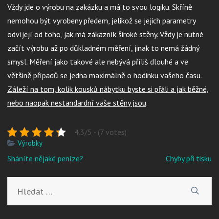
Vždy jde o výrobu na zakázku a má to svou logiku. Skříně
nemohou být vyrobeny předem, jelikož se jejich parametry
odvíjejí od toho, jak má zákazník široké stěny. Vždy je nutné
začít výrobu až po důkladném měření, jinak to nemá žádný
smysl. Měření jako takové ale nebývá příliš dlouhé a ve
většině případů se jedna maximálně o hodinku vašeho času.
Záleží na tom, kolik kousků nábytku byste si přáli a jak běžné,
nebo naopak nestandardní vaše stěny jsou
.
4.3/5 - (7 votes)
Výrobky
Navigace
Sháníte nějaké peníze?
Chyby při tisku
pro
příspěvek
Vyhledávání