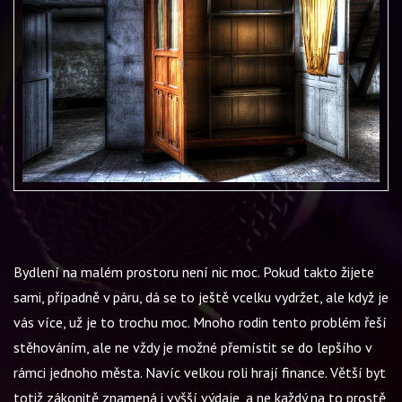
Bydlení na malém prostoru není nic moc. Pokud takto žijete
sami, případně v páru, dá se to ještě vcelku vydržet, ale když je
vás více, už je to trochu moc. Mnoho rodin tento problém řeší
stěhováním, ale ne vždy je možné přemístit se do lepšího v
rámci jednoho města. Navíc velkou roli hrají finance. Větší byt
totiž zákonitě znamená i vyšší výdaje, a ne každý na to prostě