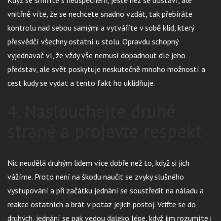
Když se smíříte s neúspěchem, ještě než se dostaví, ale
vnitřně víte, že se nechcete snadno vzdát, tak přebíráte
kontrolu nad sebou samými a vytváříte v sobě klid, který
přesvědčí všechny ostatní u stolu. Opravdu schopný
vyjednavač ví, že vždy vše nemusí dopadnout dle jeho
představ, ale svět poskytuje neskutečně mnoho možností a
cest kudy se vydat a tento fakt ho uklidňuje.
4. Naslouchejte druhé
straně a projevte respekt
Nic neudělá druhým lidem více dobře než to, když si jich
vážíme. Proto není na škodu naučit se zvyky slušného
vystupování a při začátku jednání se soustředit na náladu a
reakce ostatních a brát v potaz jejich postoj. Vciťte se do
druhých, jednání se pak vedou daleko lépe, když jim rozumíte i