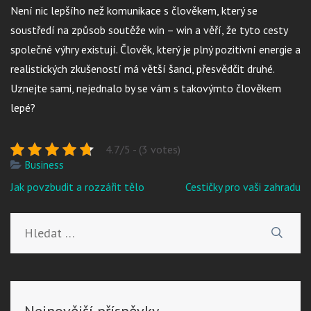
Není nic lepšího než komunikace s člověkem, který se
soustředí na způsob soutěže win – win a věří, že tyto cesty
společné výhry existují. Člověk, který je plný pozitivní energie a
realistických zkušeností má větší šanci, přesvědčit druhé.
Uznejte sami, nejednalo by se vám s takovýmto člověkem
lepé?
4.7/5 - (3 votes)
Business
Navigace
Jak povzbudit a rozzářit tělo
Cestičky pro vaši zahradu
pro
příspěvek
Vyhledávání
Nejnovější příspěvky