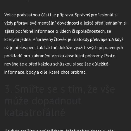
Velice podstatnou částí je příprava. Správný profesionál si
vždy připraví své mentální dovednosti a ještě před jednáním si
zjistí potřebné informace o lidech či společnostech, se
kterými jedná. Připravený člověk je málokdy překvapen. A když
už je překvapen, tak taktně dokáže využít svých připravených
podkladů pro zabránění vzniku absolutní pohromy. Proto
neváhejte a před každou schůzkou si sepište důležité
informace, body a cíle, které chce probrat.
3. Smiřte se s tím, že vše
může dopadnout
katastrofálně