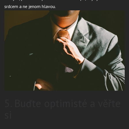
srdcem a ne jenom hlavou.
5. Buďte optimisté a věřte
si