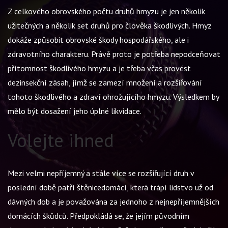
Z celkového obrovského počtu druhů hmyzu je jen několik
užitečných a několik set druhů pro člověka škodlivých. Hmyz
dokáže způsobit obrovské škody hospodářského, ale i
zdravotního charakteru. Právě proto je potřeba nepodceňovat
přítomnost škodlivého hmyzu a je třeba včas provést
dezinsekční zásah, jímž se zamezí množení a rozšiřování
tohoto škodlivého a zdraví ohrožujícího hmyzu. Výsledkem by
mělo být dosažení jeho úplné likvidace.
Volejte ihned
Mezi velmi nepříjemný a stále více se rozšiřující druh v
poslední době patří
štěnice
domácí, která trápí lidstvo už od
dávných dob a je považována za jednoho z nejnepříjemnějších
domácích škůdců. Předpokládá se, že jejím původním