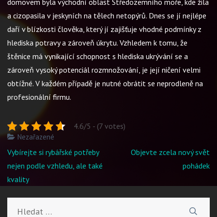
domovem byla východní oblast Středozemního moře, kde žila
a cizopasila v jeskyních na tělech netopýrů. Dnes se jí nejlépe
daří v blízkosti člověka, který jí zajišťuje vhodné podmínky z
hlediska potravy a zároveň úkrytu. Vzhledem k tomu, že
štěnice má vynikající schopnost s hlediska ukrývání se a
zároveň vysoký potenciál rozmnožování, je její ničení velmi
obtížné. V každém případě je nutné obrátit se neprodleně na
profesionální firmu.
4.6/5 - (7 votes)
Nezařazené
Navigace
Vybírejte si rybářské potřeby
Objevte zcela nový svět
pro
nejen podle vzhledu, ale také
pohádek
příspěvek
kvality
Vyhledávání