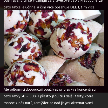
odehrávajících se v džungli za 2. Světové války. Pravdou je, že
tato látka je účinná, a čím více obsahuje DEET, tím více.
Ale odborníci doporučují používat přípravky s koncentrací
této látky 30 – 50%. I přesto jsou tu i další fakty, které
mnohé z nás nutí, zamýšlet se nad jinými alternativami