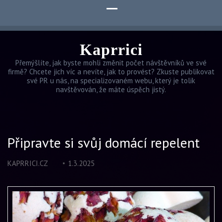
Kaprrici
Přemýšlíte, jak byste mohli změnit počet návštěvníků ve své
firmě? Chcete jich víc a nevíte, jak to provést? Zkuste publikovat
své PR u nás, na specializovaném webu, který je tolik
navštěvován, že máte úspěch jistý.
Připravte si svůj domácí repelent
KAPRRICI.CZ
1.3.2025