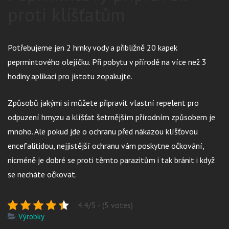
proti klíšťatům
Potřebujeme jen 2 hrnky vody a přibližně 20 kapek
peprmintového olejíčku. Při pobytu v přírodě na více než 3
hodiny aplikaci pro jistotu zopakujte.
Způsobů jakými si můžete připravit vlastní repelent pro
odpuzení hmyzu a klíšťat šetrnějším přírodním způsobem je
mnoho. Ale pokud jde o ochranu před nákazou klíšťovou
encefalitidou, nejjistější ochranu vám poskytne očkování,
nicméně je dobré se proti těmto parazitům i tak bránit i když
se necháte očkovat.
4.4/5 - (5 votes)
Výrobky