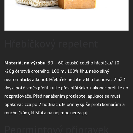
Hřebíčkový repelent
Materiál na výrobu:
30 – 60 kousků celého hřebíčku/ 10
-20g čerstvě drceného, 100 ml 100% lihu, nebo silný
nearomatický alkohol. Hřebíček nechte v lihu louhovat 2 až 3
dny a poté směs přefiltrujte přes plátýnko, nakonec přelijte do
rozprašovače. Před nanášením protřepte, aplikace se musí
opakovat cca po 2 hodinách. Je účinný spíše proti komárům a
muchničkám, klíšťata na něj moc nereagují.
Peprmintový přípravek