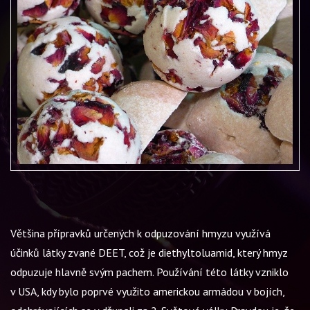
Většina přípravků určených k odpuzování hmyzu využívá
účinků látky zvané DEET, což je diethyltoluamid, který hmyz
odpuzuje hlavně svým pachem. Používání této látky vzniklo
v USA, kdy bylo poprvé využito americkou armádou v bojích,