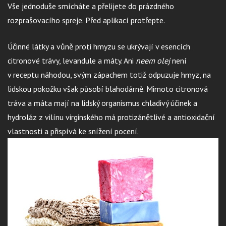
Vše jednoduše smícháte a přelijete do prázdného
rozprašovacího spreje. Před aplikací protřepte.
Účinné látky a vůně proti hmyzu se ukrývají v esencích
citronové trávy, levandule a máty. Ani
neem olej
není
v receptu náhodou, svým zápachem totiž odpuzuje hmyz, na
lidskou pokožku však působí blahodárně. Mimoto citronová
tráva a máta mají na lidský organismus chladivý účinek a
hydroláz z vilínu virginského má protizánětlivé a antioxidační
vlastnosti a přispívá ke snížení pocení.