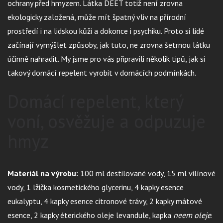
ochrany před hmyzem. Látka DEET totiž není zrovna
ekologicky založená, může mít špatný vliv na přírodní
prostředí i na lidskou kůži a dokonce i psychiku. Proto si lidé
začínají vymýšlet způsoby, jak tuto, ne zrovna šetrnou látku
účinně nahradit. My jsme pro vás připravili několik tipů, jak si
takový domácí repelent vyrobit v domácích podmínkách.
Domácí repelent, který
voní, osvěžuje a odpuzuje
hmyz
Materiál na výrobu:
100 ml destilované vody, 15 ml vilínové
vody, 1 lžička kosmetického glycerinu, 4 kapky esence
eukalyptu, 4 kapky esence citronové trávy, 2 kapky mátové
esence, 2 kapky éterického oleje levandule, kapka
neem oleje
.