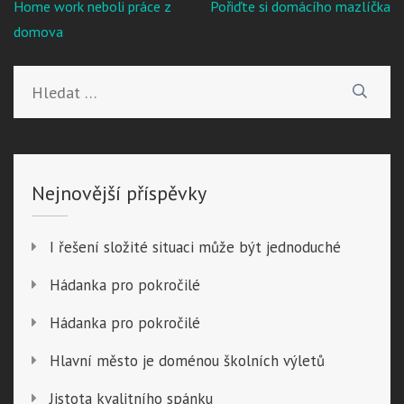
Navigace
Home work neboli práce z
Pořiďte si domácího mazlíčka
pro
domova
příspěvek
Vyhledávání
Nejnovější příspěvky
I řešení složité situaci může být jednoduché
Hádanka pro pokročilé
Hádanka pro pokročilé
Hlavní město je doménou školních výletů
Jistota kvalitního spánku