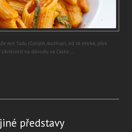
že mít řadu různých motivací, od té etické, přes
V závislosti na důvodu se často …
jiné představy