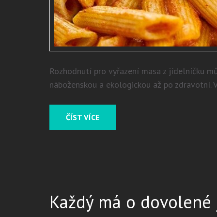
Rozhodnutí pro vyřazení masa z jídelníčku mů
náboženskou a ekologickou až po zdravotní. 
ČÍST VÍCE
Každý má o dovolené 