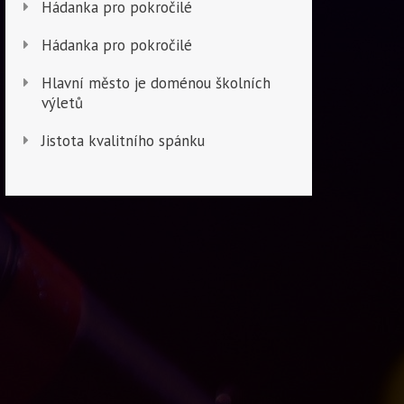
Hádanka pro pokročilé
Hádanka pro pokročilé
Hlavní město je doménou školních
výletů
Jistota kvalitního spánku