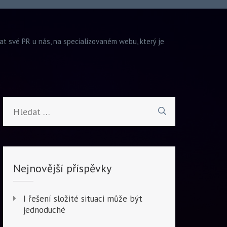
vat své PR u nás, na specializovaném webu, který je
Vyhledávání
Nejnovější příspěvky
I řešení složité situaci může být
jednoduché