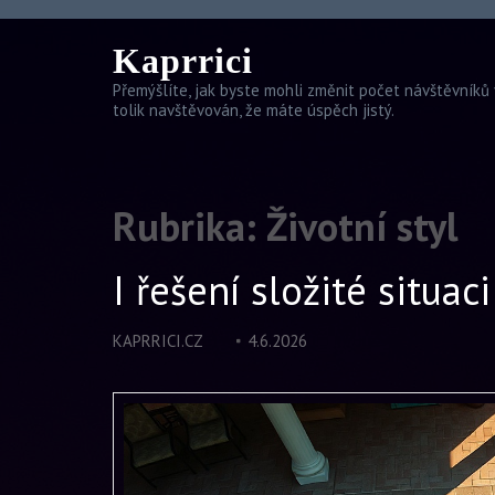
Kaprrici
Přemýšlíte, jak byste mohli změnit počet návštěvníků 
tolik navštěvován, že máte úspěch jistý.
Rubrika:
Životní styl
I řešení složité situa
KAPRRICI.CZ
4.6.2026