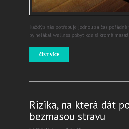
Každý z nás potřebuje jednou za čas pořádně 
by nelákal wellnes pobyt kde si kromě masáží
ČÍST VÍCE
Rizika, na která dát p
bezmasou stravu