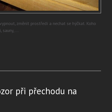
vypnout, změnit prostředí a nechat se hýčkat. Koho
, sauny, …
ozor při přechodu na